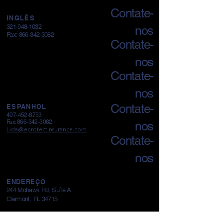
Contate-
INGLÊS
321-948-1032
nos
Fax:
866-342-3082
Contate-
nos
Contate-
nos
Contate-
ESPANHOL
407-452-8753
Fax:
866-342-3082
nos
Lida@eprotectinsurance.com
Contate-
nos
ENDEREÇO
244 Mohawk Rd, Suíte A
Clermont, FL 34715